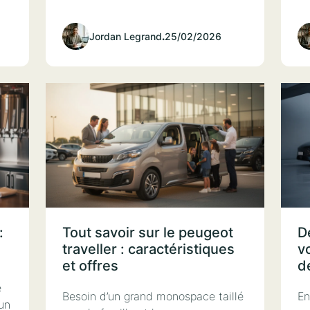
Jordan Legrand
.
25/02/2026
:
Tout savoir sur le peugeot
D
traveller : caractéristiques
v
et offres
d
e
Besoin d’un grand monospace taillé
En
 un