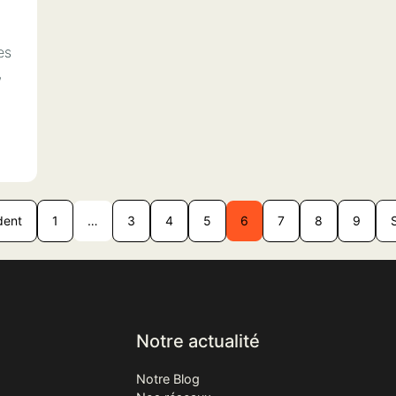
es
,
dent
1
…
3
4
5
6
7
8
9
Notre actualité
Notre Blog