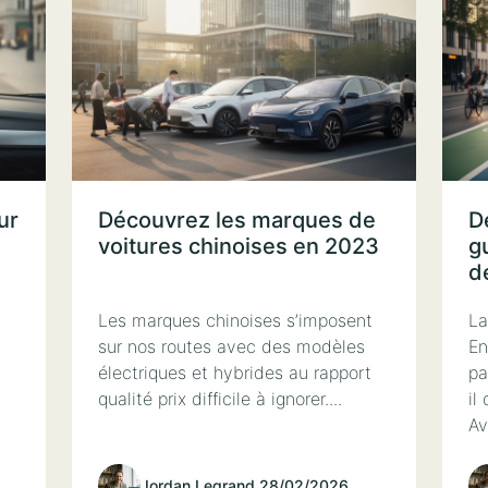
ur
Découvrez les marques de
D
voitures chinoises en 2023
g
d
Les marques chinoises s’imposent
La
d
sur nos routes avec des modèles
En
électriques et hybrides au rapport
pa
qualité prix difficile à ignorer....
il
Av
Jordan Legrand
.
28/02/2026