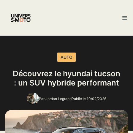
Aller
au
M
contenu
AUTO
Découvrez le hyundai tucson
: un SUV hybride performant
Par Jordan Legrand
Publié le 10/02/2026