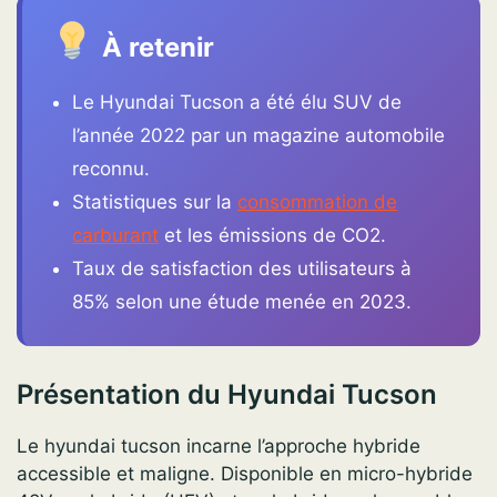
À retenir
Le Hyundai Tucson a été élu SUV de
l’année 2022 par un magazine automobile
reconnu.
Statistiques sur la
consommation de
carburant
et les émissions de CO2.
Taux de satisfaction des utilisateurs à
85% selon une étude menée en 2023.
Présentation du Hyundai Tucson
Le hyundai tucson incarne l’approche hybride
accessible et maligne. Disponible en micro-hybride