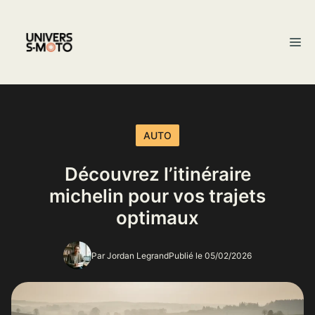
Aller
au
M
contenu
AUTO
Découvrez l’itinéraire
michelin pour vos trajets
optimaux
Par Jordan Legrand
Publié le 05/02/2026