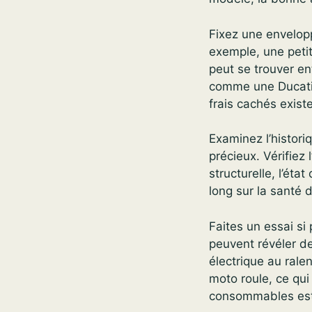
Fixez une enveloppe
exemple, une pet
peut se trouver e
comme une Ducati
frais cachés exist
Examinez l’histori
précieux. Vérifiez
structurelle, l’ét
long sur la santé 
Faites un essai s
peuvent révéler de
électrique au ral
moto roule, ce qui 
consommables est 