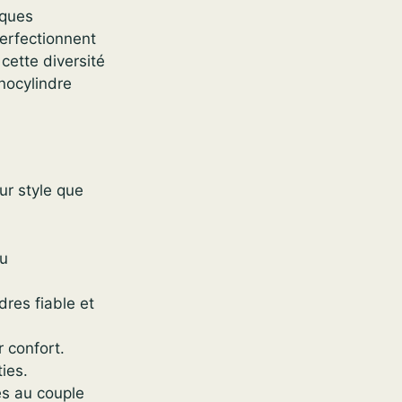
rques
perfectionnent
cette diversité
nocylindre
ur style que
au
res fiable et
 confort.
ies.
es au couple