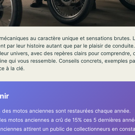
mécaniques au caractère unique et sensations brutes. 
t par leur histoire autant que par le plaisir de conduite
eur univers, avec des repères clairs pour comprendre, c
ine qui vous ressemble. Conseils concrets, exemples pa
e à la clé.
nir
 des motos anciennes sont restaurées chaque année.
es motos anciennes a crû de 15% ces 5 dernières anné
nciennes attirent un public de collectionneurs en const