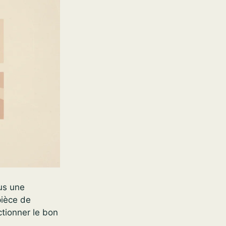
us une
pièce de
ctionner le bon