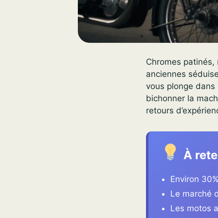
Chromes patinés, 
anciennes séduisen
vous plonge dans l
bichonner la mach
retours d’expérienc
À rete
Environ 30%
Le marché d
Les motos a