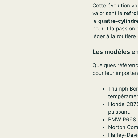
Cette évolution vo
valorisent le
refro
le
quatre-cylindre
nourrit la passion
léger à la routière
Les modèles e
Quelques référence
pour leur importan
Triumph Bon
tempérament
Honda CB750
puissant.
BMW R69S et
Norton Comm
Harley-Davi