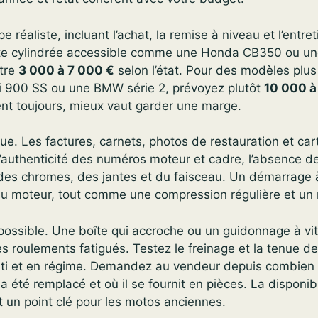
 réaliste, incluant l’achat, la remise à niveau et l’entreti
ite cylindrée accessible comme une Honda CB350 ou u
ntre
3 000 à 7 000 €
selon l’état. Pour des modèles plus
 900 SS ou une BMW série 2, prévoyez plutôt
10 000 à
ent toujours, mieux vaut garder une marge.
que. Les factures, carnets, photos de restauration et car
 l’authenticité des numéros moteur et cadre, l’absence d
at des chromes, des jantes et du faisceau. Un démarrage à
du moteur, tout comme une compression régulière et un r
i possible. Une boîte qui accroche ou un guidonnage à 
s roulements fatigués. Testez le freinage et la tenue d
enti et en régime. Demandez au vendeur depuis combien
a été remplacé et où il se fournit en pièces. La disponib
un point clé pour les motos anciennes.