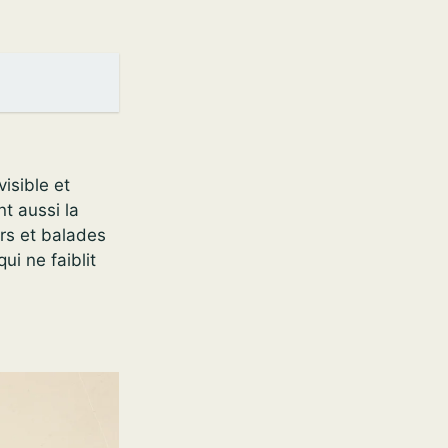
isible et
t aussi la
ers et balades
i ne faiblit