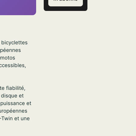
bicyclettes
ropéennes
s motos
ccessibles,
 fiabilité,
 disque et
 puissance et
 européennes
V-Twin et une