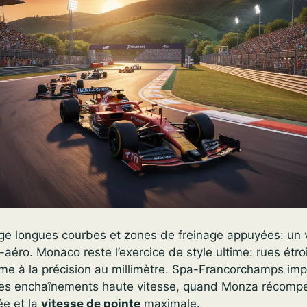
ge longues courbes et zones de freinage appuyées: un v
-aéro. Monaco reste l’exercice de style ultime: rues étroi
ime à la précision au millimètre. Spa-Francorchamps im
ses enchaînements haute vitesse, quand Monza récomp
ée et la
vitesse de pointe
maximale.