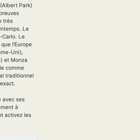
(Albert Park)
épreuves
 très
rintemps. Le
-Carlo. Le
s que l’Europe
aume-Uni),
s) et Monza
acle comme
l traditionnel
 exact.
e avec ses
gement à
t activez les