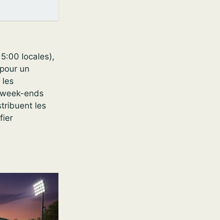
5:00 locales),
 pour un
 les
s week-ends
tribuent les
fier