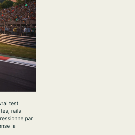
rai test
tes, rails
pressionne par
ense la