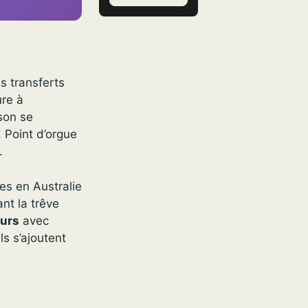
s transferts
ure à
ison se
. Point d’orgue
.
hes en Australie
nt la trêve
ours
avec
ls s’ajoutent