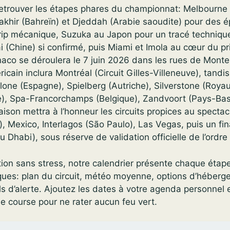
etrouver les étapes phares du championnat: Melbourne 
Sakhir (Bahreïn) et Djeddah (Arabie saoudite) pour des 
grip mécanique, Suzuka au Japon pour un tracé technique
 (Chine) si confirmé, puis Miami et Imola au cœur du p
aco se déroulera le 7 juin 2026 dans les rues de Monte
icain inclura Montréal (Circuit Gilles-Villeneuve), tandi
elone (Espagne), Spielberg (Autriche), Silverstone (Roy
), Spa-Francorchamps (Belgique), Zandvoort (Pays-Ba
e saison mettra à l’honneur les circuits propices au spect
), Mexico, Interlagos (São Paulo), Las Vegas, puis un fina
 Dhabi), sous réserve de validation officielle de l’ordre
tion sans stress, notre calendrier présente chaque étap
iques: plan du circuit, météo moyenne, options d’héber
ls d’alerte. Ajoutez les dates à votre agenda personnel e
 de course pour ne rater aucun feu vert.