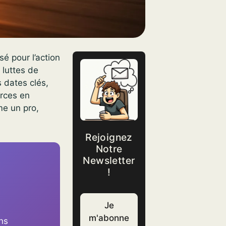
é pour l’action
 luttes de
s dates clés,
orces en
e un pro,
Rejoignez
Notre
Newsletter
!
Je
m'abonne
ons