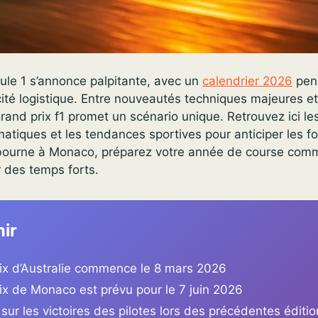
ule 1 s’annonce palpitante, avec un
calendrier 2026
pens
cacité logistique. Entre nouveautés techniques majeures et
rand prix f1 promet un scénario unique. Retrouvez ici le
matiques et les tendances sportives pour anticiper les f
bourne à Monaco, préparez votre année de course comm
 des temps forts.
nir
ix d’Australie commence le 8 mars 2026
ix de Monaco est prévu pour le 7 juin 2026
 sur les victoires des pilotes lors des précédentes éditi