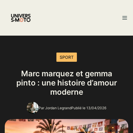
Aller
au
M
contenu
SPORT
Marc marquez et gemma
pinto : une histoire d’amour
moderne
Par Jordan Legrand
Publié le 13/04/2026