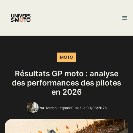
Aller
au
M
contenu
MOTO
Résultats GP moto : analyse
des performances des pilotes
en 2026
Par Jordan Legrand
Publié le 03/06/2026