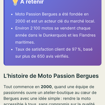
À retenir
Moto Passion Bergues a été fondée en
2000 et est un acteur clé du marché local.
Environ 2 100 motos se vendent chaque
année dans le Dunkerquois et les Flandres
maritimes.
Taux de satisfaction client de 97 %, basé
sur plus de 650 avis vérifiés.
L’histoire de Moto Passion Bergues
Tout commence en
2000
, quand une équipe de
passionnés ouvre un atelier-boutique au cœur de
Bergues avec une idée simple : rendre la moto
accessible à tous, sans compromis sur la qualité.