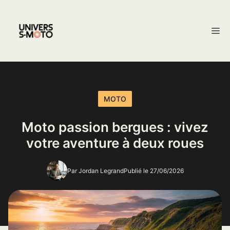
Aller
au
M
contenu
MOTO
Moto passion bergues : vivez
votre aventure à deux roues
Par Jordan Legrand
Publié le 27/06/2026