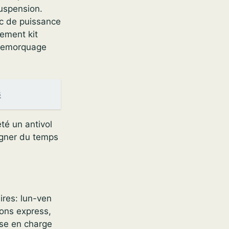
suspension.
c de puissance
cement kit
t remorquage
6
êté un antivol
gagner du temps
ires: lun-ven
ions express,
ise en charge