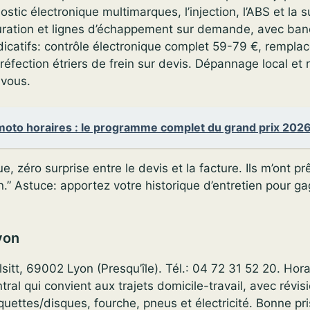
ostic électronique multimarques, l’injection, l’ABS et la 
ration et lignes d’échappement sur demande, avec ban
ndicatifs: contrôle électronique complet 59-79 €, rempla
réfection étriers de frein sur devis. Dépannage local e
-vous.
moto horaires : le programme complet du grand prix 202
e, zéro surprise entre le devis et la facture. Ils m’ont pr
in.” Astuce: apportez votre historique d’entretien pour 
yon
lsitt, 69002 Lyon (Presqu’île). Tél.: 04 72 31 52 20. Hora
tral qui convient aux trajets domicile-travail, avec révis
ettes/disques, fourche, pneus et électricité. Bonne pr