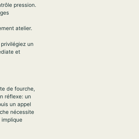
rôle pression.
ages
ement atelier.
privilégiez un
édiate et
ite de fourche,
n réflexe: un
puis un appel
rche nécessite
 implique