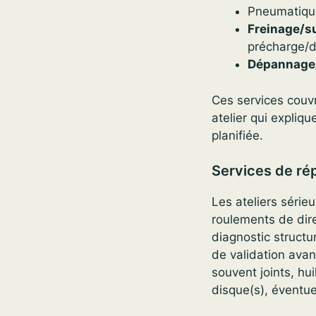
Pneumatique
Freinage/s
précharge/d
Dépannage
Ces services couvr
atelier qui expliq
planifiée.
Services de ré
Les ateliers série
roulements de dire
diagnostic structu
de validation avan
souvent joints, hu
disque(s), éventue