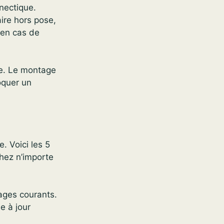
nectique.
aire hors pose,
 en cas de
te. Le montage
oquer un
. Voici les 5
chez n’importe
lages courants.
e à jour