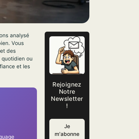
vons analysé
 bien. Vous
 et des
u quotidien ou
iance et les
Rejoignez
Notre
Newsletter
!
Je
m'abonne
rquage