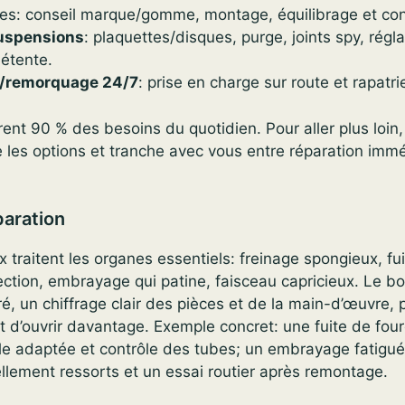
s: conseil marque/gomme, montage, équilibrage et cont
uspensions
: plaquettes/disques, purge, joints spy, régl
étente.
/remorquage 24/7
: prise en charge sur route et rapatri
ent 90 % des besoins du quotidien. Pour aller plus loin, 
ue les options et tranche avec vous entre réparation imm
paration
ux traitent les organes essentiels: freinage spongieux, fu
ction, embrayage qui patine, faisceau capricieux. Le bo
ré, un chiffrage clair des pièces et de la main-d’œuvre, 
t d’ouvrir davantage. Exemple concret: une fuite de fou
ile adaptée et contrôle des tubes; un embrayage fatigué
llement ressorts et un essai routier après remontage.