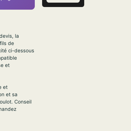
devis, la
fils de
cité ci-dessous
mpatible
e et
 et
on et sa
oulot. Conseil
emandez