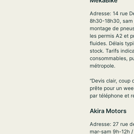
MekaBike
Adresse: 14 rue De
8h30-18h30, sam 9
montage de pneus ra
les permis A2 et p
fluides. Délais ty
stock. Tarifs indi
consommables, pur
métropole.
“Devis clair, coup
prête pour un we
par téléphone et r
Akira Motors
Adresse: 27 rue de
mar-sam 9h-12h / 1