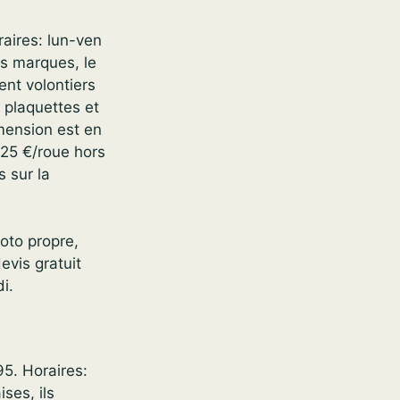
aires: lun-ven
s marques, le
ent volontiers
 plaquettes et
imension est en
u 25 €/roue hors
 sur la
moto propre,
vis gratuit
i.
95. Horaires:
ses, ils