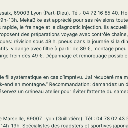
saix, 69003 Lyon (Part-Dieu). Tél.: 04 72 16 85 40. Hor
h-13h. MekaBike est apprécié pour ses révisions toute
pide, le freinage et le diagnostic injection. Ils accueill
roposent des préparations voyage avec contrôle chaîne,
piques: révision sous 48 h, pneus dans la journée si la d
catifs: vidange avec filtre à partir de 89 €, montage pne
ge frein dès 49 €. Dépannage et remorquage possibles
 de fil systématique en cas d’imprévu. J’ai récupéré ma 
ek-end en montagne.” Recommandation: demandez un de
éservez un créneau atelier pour éviter l’attente du samed
 Marseille, 69007 Lyon (Guillotière). Tél.: 04 78 02 43 
4h-19h. Spécialistes des roadsters et sportives japonai