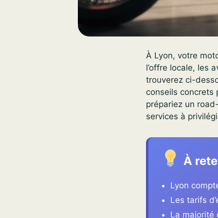
À Lyon, votre moto
l’offre locale, les 
trouverez ci-desso
conseils concrets 
prépariez un road
services à privilégi
À rete
Lyon compte
Les tarifs d
La majorité