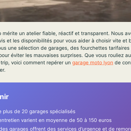
 mérite un atelier fiable, réactif et transparent. Nous a
avis et les disponibilités pour vous aider à choisir vite et
us une sélection de garages, des fourchettes tarifaires
pour éviter les mauvaises surprises. Que vous rouliez a
-trip, voici comment repérer un
garage moto lyon
de conf
er.
nir
 plus de 20 garages spécialisés
’entretien varient en moyenne de 50 à 150 euros
 des garages offrent des services d’urgence et de remo